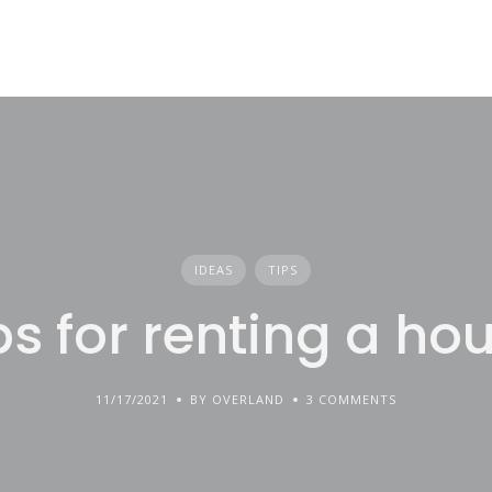
IDEAS
TIPS
ps for renting a ho
11/17/2021
BY OVERLAND
3 COMMENTS