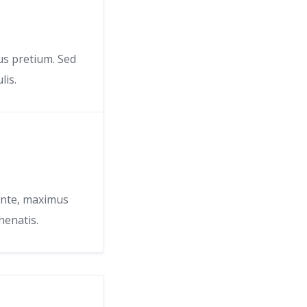
us pretium. Sed
lis.
ante, maximus
nenatis.