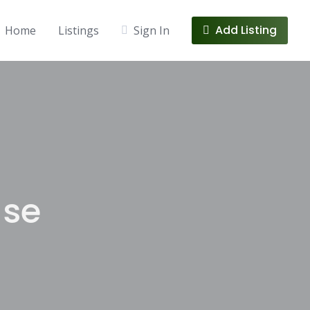
Add Listing
Home
Listings
Sign In
use