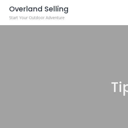
Skip
Overland Selling
to
content
Start Your Outdoor Adventure
Ti