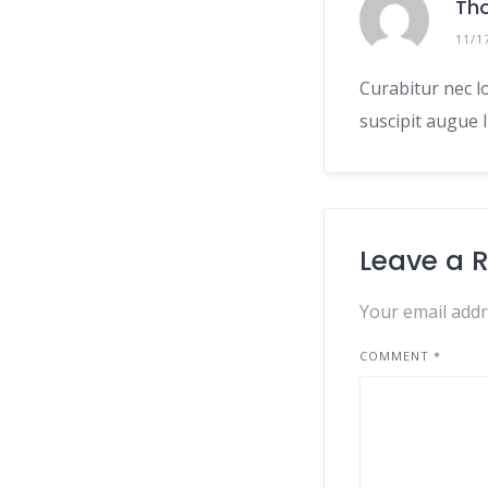
Th
11/1
Curabitur nec l
suscipit augue 
Leave a 
Your email addr
COMMENT
*