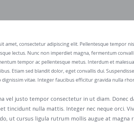
t amet, consectetur adipiscing elit. Pellentesque tempor nisl
risque lectus. Nunc non imperdiet magna, fermentum convalli
rmentum tempor ac pellentesque metus. Interdum et malesu
ibus. Etiam sed blandit dolor, eget convallis dui. Suspendiss
io dignissim vitae. Integer faucibus efficitur gravida nulla rho
 vel justo tempor consectetur in ut diam. Donec dap
et tincidunt nulla mattis. Integer nec neque orci. V
, ut cursus ligula rutrum mollis augue at magna r