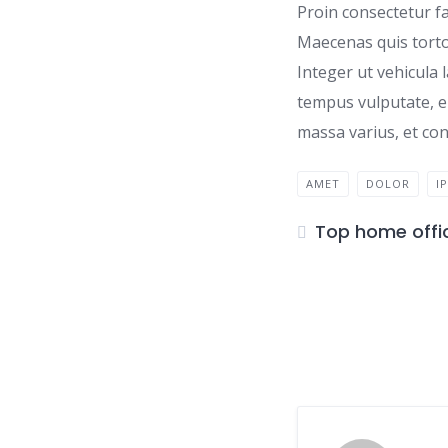
Proin consectetur fa
Maecenas quis torto
Integer ut vehicula 
tempus vulputate, er
massa varius, et con
AMET
DOLOR
I
Top home offi