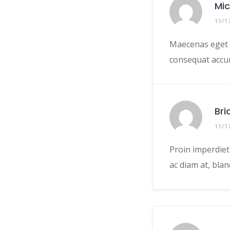
Mic
11/1
Maecenas eget e
consequat accum
Bri
11/1
Proin imperdiet
ac diam at, bla