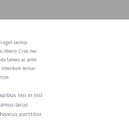
 eget lacinia
s libero. Cras nec
ada fames ac ante
e interdum lectus
ncus.
ibus nisi in nisl
ivamus lacus
honcus porttitor.